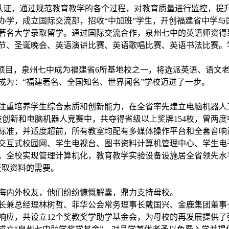
质量体系认证，通过规范教育教学的各个过程，对教育质量进行监控，
合办学，成立国际交流部，招收“中加班”学生，开创福建省中学
国家著名大学录取留学。通过国际交流合作，泉州七中的英语师资
化节、圣诞晚会、英语演讲比赛、英语歌唱比赛、英语书法比赛
校”项目，泉州七中成为福建省6所基地校之一，将选派英语、语文
成为：“福建著名、全国知名、世界闻名”学校迈进了一步。
，注重培养学生综合素质和创新能力，在全省率先建立电脑机器
技创新和电脑机器人竞赛中，共夺得省级以上奖牌154枚，曾两
标准，并适度超前，所有教室均配有多媒体操作平台和全套音响
交互式校园网、学生电视台、图书资料计算机管理中心、学生电
。全校实现管理计算机化，教育教学实验设备设施居全省领先水
获取资料的需要。
海内外校友，他们纷纷慷慨解囊，鼎力支持母校。
长兼总经理林树哲、菲华公会常务理事长戴国兴、金鹿集团董事
响应，共设立12个奖教奖学助学基金会，为母校的再发展提供了