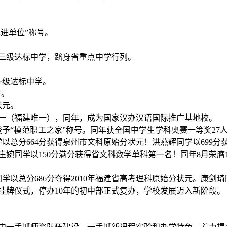
先进单位”称号。
一所三级达标中学，跻身省重点中学行列。
一级达标中学。
号。
状元。
之一（福建唯一），同年，成为国家汉办汉语国际推广基地校。
会授予“模范职工之家”称号。同年获全国中学生学科奥赛一等奖27
同学以总分664分获得泉州市文科原始分状元！洪燕辉同学以699
庄婉同学以150分满分获得省文科数学单科第一名！同年8月荣膺
同学以总分686分夺得2010年福建省高考理科原始分状元。康剑
行挂牌仪式，停办10年的初中部正式复办，学校发展迈入新阶段。 