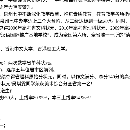
中一手抓师资队伍建设，一手抓新课程实验和办学特色，着力提
逐年大幅度攀升。
以来，泉州七中不断深化教学改革，推进素质教育，教育教学各项
间泉州七中办学迈上三个大台阶，从三级达标到一级达标。同时
夺得2006年高考省文科状元、2010年高考省理科状元、2009
“汉语国际推广基地学校”，成为全国第六所、全省唯一一所的“清
、北大、香港中文大学、香港理工大学。
状元；两次数学省单科状元。
送生)，连续五年位居市区前列。
异成绩夺得省理科原始分状元，同时，以作文满分、总分140分的
分状元!吴琪雯同学荣获美术综合分全省第一名!
送生)!
659人，上线率80.95%，本三上线率94.96%!
；
第一；