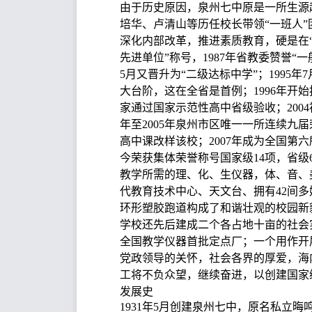
由于历史原因，泉州七中原是一所生源
培华、卢清山等历任校长带领“一班人
深化内部改革，推进素质教育，硬是在“
先进单位”称号，1987年省教委赞誉“
5月又晋升为“二级达标中学”；199
大台阶，这在全省是首例；1996年开始按
家通过国家示范性高中省级验收；2004
年至2005年泉州市区唯一一所连续九届
高中课改样该校；2007年成为全国第
今荣获集体荣誉称号国家级14项，省
教学所需的理、化、生仪器，体、音、
代教育技术中心、天文台、拥有42间
环形塑胶跑道构成了和谐壮观的校园新
学校还先后建成二个各占地十亩的社会
全国教学仪器首批定点厂；一个用作开
党政领导的关怀，社会各界的厚爱，海
工将不负众望，继续奋进，以创建国家
发展史
1931年5月创建泉州七中，原名私立