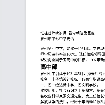
忆往昔峥嵘岁月 看今朝沧桑巨变
泉州市第七中学史话
泉州第七中学，始建于1931年。学校现有
师学历达标率达100%。现任校级领导研
现迈向全国示范高中的目标，1997年
高中部
泉州七中创建于1931年5月，择天后
校名，丰子恺设计校标。1948年增设
一，省一级达标中学，省文明学校。
建校初年，社会有识之士蔡鼎常、蔡光
名农业科学家汤文通先生，第二任校长
解放战争的洗礼，经历十年浩劫和拨乱