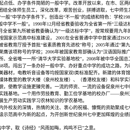
起点低、办学条件简陋的一般中学。改革开放以来，在市、区两
”团结全体师生员工，深化改革，艰苦创业，拼搏进取，七中师生
一般”中学办学条件下，创造出“不一般”的成绩和特色：学校198
一般中学不一般”。1990年12月经省教委验收为全省第一所“三级达
5年7月全省第九所被省教委确认为“一级达标中学”，按常规要用九
国家示范高中标准建设， 2001在全省普通中学中首家通过ISO9
被省教育厅授予首批“省素质教育先进校”称号；2005年通过“第九
荣膺该项称号的学校；2006年被国家教育部确认为“汉语国际推广
六所、全省唯一一所“清华大学实验基地校”，2008年被中华全国
级68项。闯出了一条办好一般中学、办好重点中学的成功之路，
美器材，电教听音设备等均按国家双I类标准配齐。新建的体育
多媒体教室的教学大楼（泉州校友楼）、（香港校友楼）和科学
貌，使教学设施更臻完善。一流的师资、一流的设备促泉州七中
实践基地。一个用作劳技教育、勤工俭学基地的校办厂——泉州无
展生产劳动实践学习农林知识的学农基地。
内外校友的深情，热情的关注、衷心的祝福、慷慨的资助聚成七
级示范高中为新的起点，为开创新世纪泉州七中更加辉煌的业绩
晦鸣中学，取《诗经》“风雨如晦，鸡鸣不已”之意。