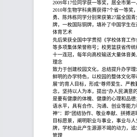
2009年17位同学获一等奖，居全市第
2010年生物学科奥赛获得7个省一等奖
勇、陈炜栋同学分别荣获第27届全国青
牌，一枚国际铜牌，填补了中国学生在
体育艺术
先后荣获全国中学贯彻《学校体育工作
等多项集体荣誉称号；校男篮获省传统
十一连冠，每年向高校输送大量体音美
理念
致力于创建校园文化，总结提升办学理
鲜明的办学特色，以校园的整体文化带
展”的育人目标，形成“尊师爱生、严教
念，坚持以人为本，提出“办人民满意的
是要有健康的体魄、健康的心理和品德
语水平，具有合作、沟通、创业等能力
神”：即“团结协作、敬业奉献、拼搏进
目标愿景，阐明职业与事业，事业与人
牌，学校由此产生源源不竭的动力，追
管理