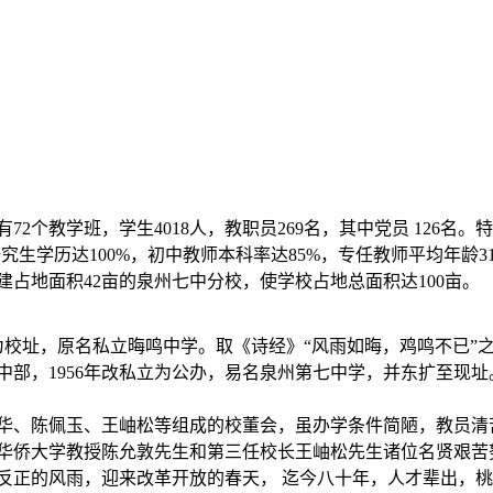
72个教学班，学生4018人，教职员269名，其中党员 126名。
究生学历达100%，初中教师本科率达85%，专任教师平均年龄31
新建占地面积42亩的泉州七中分校，使学校占地总面积达100亩。
宫为校址，原名私立晦鸣中学。取《诗经》“风雨如晦，鸡鸣不已
高中部，1956年改私立为公办，易名泉州第七中学，并东扩至现
华、陈佩玉、王岫松等组成的校董会，虽办学条件简陋，教员清
华侨大学教授陈允敦先生和第三任校长王岫松先生诸位名贤艰苦
反正的风雨，迎来改革开放的春天， 迄今八十年，人才辈出，