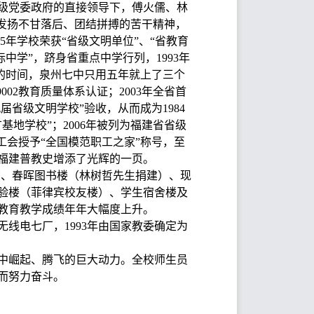
级党委政府的直接领导下，傅火儒、林
发扬不甘落后、团结拼搏的苦干精神，
5年学校荣获“省级文明单位”、“省教育
标中学”，跻身省重点中学行列，1993年
年的时间，泉州七中只用五年就上了三个
002教育质量体系认证；2003年全省首
届省级文明学校”验收，从而成为1984
基地学校”；2006年被列为福建省省级
总工会授予“全国模范职工之家”称号，至
为福建普教史增添了光辉的一页。
馆、春晖图书楼（林树哲先生捐建）、现
实验楼（菲律宾校友楼）、学生宿舍楼及
教育教学成绩年年大幅度上升。
线电七厂，1993年由国家教委确定为
中崛起、腾飞的巨大动力。全校师生员
而努力奋斗。