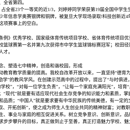
一、全省第四。
，占全省23个一等奖的近1/3，刘婷婷同学荣获第19届全国中学
少年信息学奥赛银牌和铜牌，被复旦大学现场录取!科技创新近4
这项赛事上的空白。
条例》优秀学校、国家级体育传统项目学校、省体育传统项目优
校篮球赛第一名并第九次获得市中学生篮球锦标赛冠军；校田径
人才。
念、塑造七中精神，创造和谐校园，形成
动教育教学质量的提高。我校自改革开放以来，一直坚持“德育
勤学”的教风学风。在创建示范高中的过程中，提出了“与时俱进
学校”，“对每一位学生负责”，“让每一个家庭充满阳光”，培育“
；“现代”就是要有适应现代社会生存竞争的知识能力和素质，掌
和品质；“中国人”就是要求要有中华民族的传统美德，有一定的
取、开拓创新”，使之成为师生人生创业共同的精神财富；对教职
生、事业与家庭的相互促进关系。树立竞争意识、创新意识，品
求步步攀升的目标，真正做到止于至善，真正打造魅力学校、魅