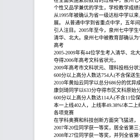
在全面实施素质教育的过程中，泉州七
个性又品学兼优的学生，学校教学成绩
从1995年被确认为省一级达标中学
展。 从普通中学到省重点中学，五年
引人注目。2005年至今，泉州七中学生
清华、北大。泉州七中被教育部确认为
高考
2005-2009年有44位学生考入清华
夺得2006年高考文科省状元，
2009年高考市文科状元、理科投档分
600分以上高分人数达754人(不含保
2010年黄灿云同学以总分686分的优
康剑琦同学以633分夺得市区文科原始
600分以上高分人数达114人(不含11位保
本一上线402人，上线率49.38%!本二上线
各项竞赛
在学科奥赛和科技创新方面突飞猛进，
2007年20位同学获一等奖，居全省第三
2008年27位同学获一等奖，并列全省