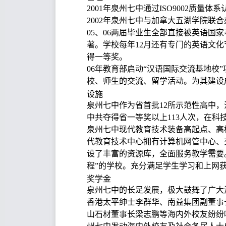
2001年泉州七中通过ISO9002
2002年泉州七中与加拿大五湖学院联
05、06两届毕业生全部直接被英语
著。学校每年12月还有专门的英语文
得一等奖。
06年教育部启动“汉语国际交流基地
校、师生的交流、留学活动。为其建设
设施
泉州七中作为省首批12所示范性高中
中共夺得省一等奖以上113人次，在科
泉州七中现代教育技术装备高起点、高
代教育技术中心拥有计算机网管中心、
设了丰富的资源库，全面服务教学需要
程”的学校。充分满足学生学习和上网
奖学金
泉州七中的长足发展，极大鼓舞了广大
香港太平绅士李群华、南益集团副董事
山石材董事长梁志鹏等海内外校友纷纷